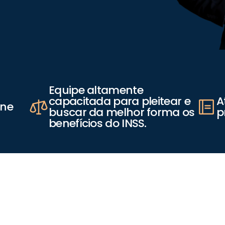
Equipe altamente 
capacitada para pleitear e 
A
ine
buscar da melhor forma os 
p
benefícios do INSS.
I
n
d
i
c
a
d
o
p
a
r
a
: